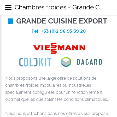
Chambres froides - Grande Cuisine Export
G
R
A
N
D
E
C
U
I
S
I
N
E
E
X
P
O
R
T
Tel: +33 (0)2 96 95 39 20
Nous proposons une large offre de solutions de
chambres froides modulaires ou industrielles
spécialement configurées pour un fonctionnement
optimal quelles que soient les conditions climatiques.
Nous nous attachons dans nos offres à vous proposer