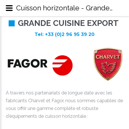
Cuisson horizontale - Grande Cuisine Export
G
R
A
N
D
E
C
U
I
S
I
N
E
E
X
P
O
R
T
Tel: +33 (0)2 96 95 39 20
À travers nos partenariats de longue date avec les
fabricants Charvet et Fagor, nous sommes capables de
vous offrir une gamme complète et robuste
d'équipements de cuisson horizontale :