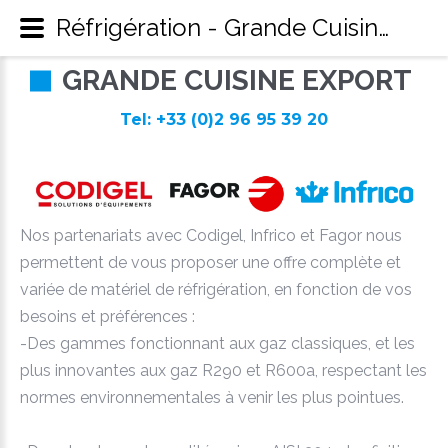
Réfrigération - Grande Cuisine Export
G
R
A
N
D
E
C
U
I
S
I
N
E
E
X
P
O
R
T
Tel: +33 (0)2 96 95 39 20
Nos partenariats avec Codigel, Infrico et Fagor nous
permettent de vous proposer une offre complète et
variée de matériel de réfrigération, en fonction de vos
besoins et préférences :
-Des gammes fonctionnant aux gaz classiques, et les
plus innovantes aux gaz R290 et R600a, respectant les
normes environnementales à venir les plus pointues.