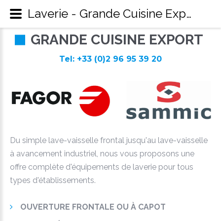
Laverie - Grande Cuisine Export
G
R
A
N
D
E
C
U
I
S
I
N
E
E
X
P
O
R
T
Tel: +33 (0)2 96 95 39 20
Du simple lave-vaisselle frontal jusqu'au lave-vaisselle
à avancement industriel, nous vous proposons une
offre complète d'équipements de laverie pour tous
types d'établissements.
OUVERTURE FRONTALE OU À CAPOT